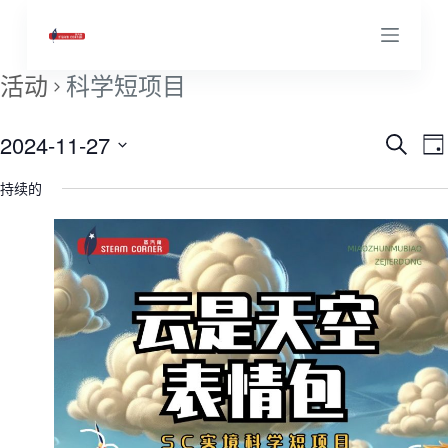
跳
过
内
活动
科学短项目
容
2024-11-27
活
搜
D
寻
选
a
持续的
y
择
动
日
期
搜
索
和
视