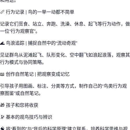
📏 行为记录 | 鸟的一举一动都不简单
记录它们觅食、站立、奔跑、洗澡、休息、起飞等行为动作，做
一位“行为观察官”。
🌊 鸟浪追踪 | 捕捉自然中的“流动奇观”
见证群鸟从泥滩起飞、队形变化、空中翻飞如浪起浪落，观察其
行为模式与协同策略。
📖 创作自然笔记 | 把观察变成记忆
引导孩子用图画、标注、分类等方式，制作自己的“鸟类行为观
察图鉴”或自然笔记。
🎁 孩子和您将收获
🔭 基本的观鸟技巧与辨识
🧠 将“看到的”与“背后的科学原理”建立联系，培养科学思维与视