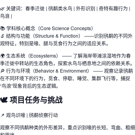
🌿 关键词：春季迁徙 | 鸻鹬类水鸟 | 外形识别 | 奇特有趣行为 |
鸟浪 |
📚 学科核心概念（Core Science Concepts）
🔬 结构与功能（Structure & Function） ——识别鸻鹬的不同外
观特征，特别是喙、腿与觅食行为之间的适应关系。
🌍 生态系统（Ecosystems） —— 了解海岸带滩涂湿地作为春
季迁徙中转站的生态角色，探索水鸟与栖息地之间的依赖关系。
🔎 行为与环境（Behavior & Environment） —— 观察记录鸻鹬
在不同环境下的行为，觅食、停歇、睡觉、集群飞行等，捕捉
“鸟浪”现象背后的生态逻辑。
🕊️ 项目任务与挑战
📌 观鸟识喙 | 鸻鹬侦察行动
观察不同鸻鹬种类的外形差异，重点识别喙的长短、弯曲、粗细
和用途。