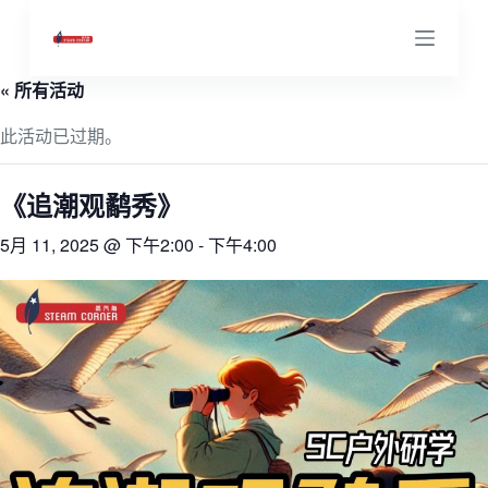
跳
过
内
« 所有活动
容
此活动已过期。
《追潮观鹬秀》
5月 11, 2025 @ 下午2:00
-
下午4:00