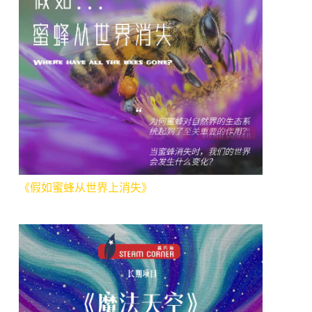
《假如蜜蜂从世界上消失》