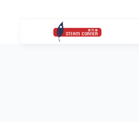
跳
过
内
容