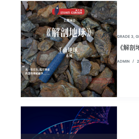
GRADE 3
,
G
《解剖
ADMIN