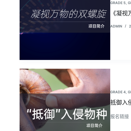
GRADE 5
,
G
《凝视
ADMIN
GRADE 4
,
G
抵御入
报名链接