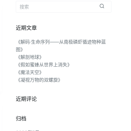
无
结
近期文章
果
《解码·生命序列——从南极磷虾循迹物种蓝
图》
《解剖地球》
《假如蜜蜂从世界上消失》
《魔法天空》
《凝视万物的双螺旋》
近期评论
归档