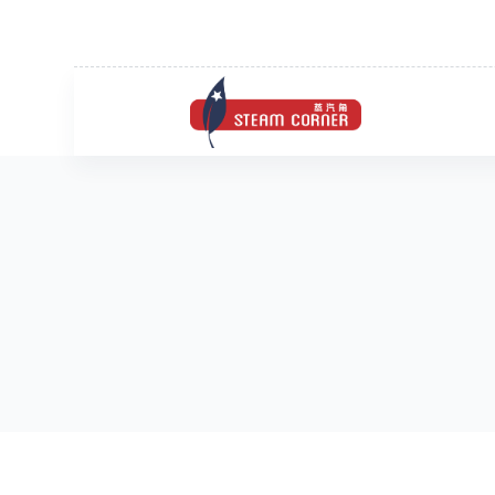
跳
过
内
容