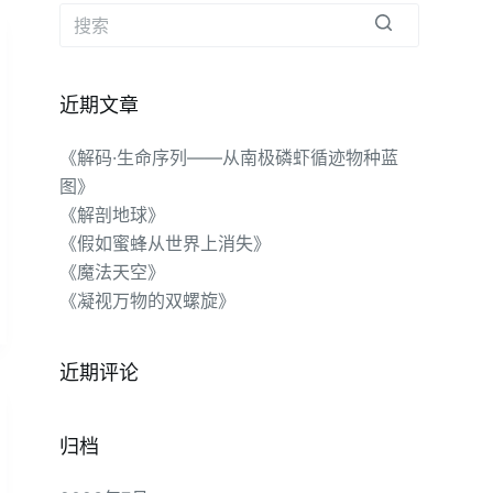
无
结
近期文章
果
《解码·生命序列——从南极磷虾循迹物种蓝
图》
《解剖地球》
《假如蜜蜂从世界上消失》
《魔法天空》
《凝视万物的双螺旋》
近期评论
归档