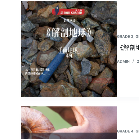
GRADE 3
,
G
《解剖
ADMIN
GRADE 4
,
G