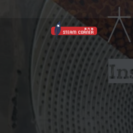
跳
过
内
容