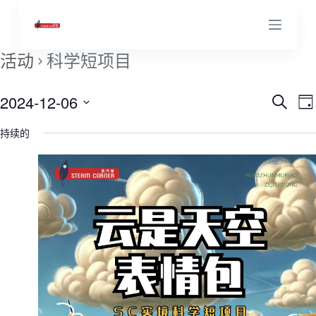
跳
过
内
活动
科学短项目
容
2024-12-06
活
搜
D
寻
选
a
持续的
y
择
动
日
期
搜
索
和
视