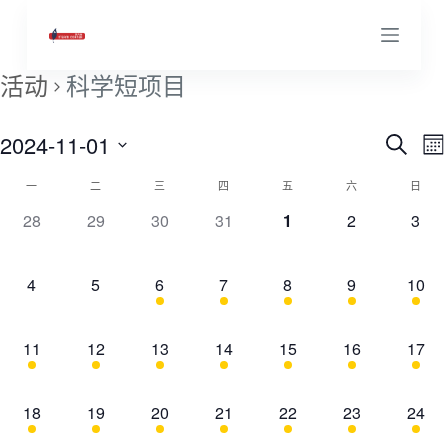
跳
过
内
活动
科学短项目
容
2024-11-01
活
搜
M
寻
选
o
一
二
三
四
五
六
日
活
n
择
动
t
0
0
0
0
0
0
0
28
29
30
31
1
2
3
日
h
活
活
活
活
活
活
活
期
动
搜
动
动
动
动
动
动
动
0
0
1
1
1
1
1
4
5
6
7
8
9
10
,
,
,
,
,
,
,
的
索
活
活
活
活
活
活
活
动
动
动
动
动
动
动
1
1
1
1
1
1
1
11
12
13
14
15
16
17
日
和
,
,
,
,
,
,
,
活
活
活
活
活
活
活
动
动
动
动
动
动
动
历
视
1
1
1
1
1
1
1
18
19
20
21
22
23
24
,
,
,
,
,
,
,
活
活
活
活
活
活
活