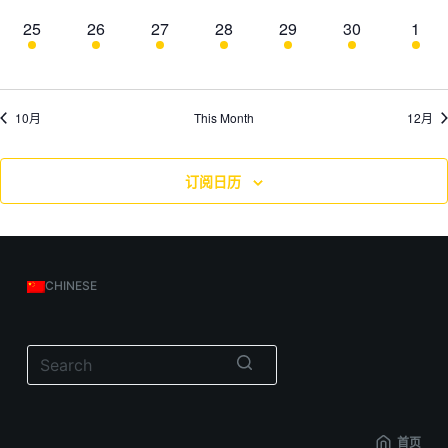
图
动
动
动
动
动
动
动
1
1
1
1
1
1
1
25
26
27
28
29
30
1
,
,
,
,
,
,
,
活
活
活
活
活
活
活
导
动
动
动
动
动
动
动
,
,
,
,
,
,
,
航
10月
This Month
12月
订阅日历
CHINESE
无
结
首页